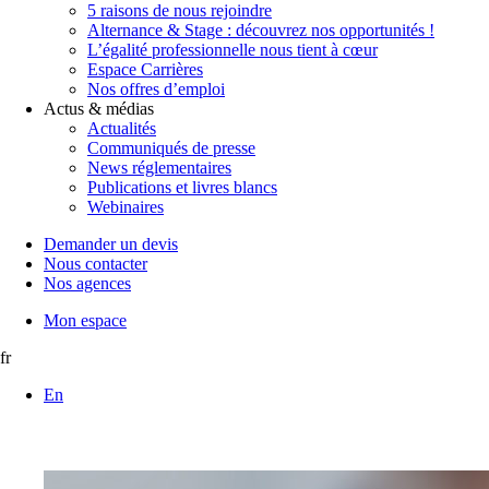
5 raisons de nous rejoindre
Alternance & Stage : découvrez nos opportunités !
L’égalité professionnelle nous tient à cœur
Espace Carrières
Nos offres d’emploi
Actus & médias
Actualités
Communiqués de presse
News réglementaires
Publications et livres blancs
Webinaires
Demander un devis
Nous contacter
Nos agences
Mon espace
fr
En