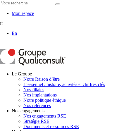
Mon espace
fr
En
Le Groupe
Notre Raison d’être
L’essentiel : histoire, activités et chiffres-clés
Nos filiales
Nos implantations
Notre politique éthique
Nos références
Nos engagements
Nos engagements RSE
Stratégie RSE
Documents et ressources RSE