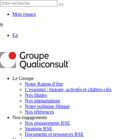
Mon espace
fr
En
Le Groupe
Notre Raison d’être
L’essentiel : histoire, activités et chiffres-clés
Nos filiales
Nos implantations
Notre politique éthique
Nos références
Nos engagements
Nos engagements RSE
Stratégie RSE
Documents et ressources RSE