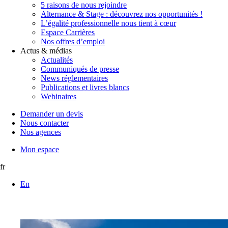
5 raisons de nous rejoindre
Alternance & Stage : découvrez nos opportunités !
L’égalité professionnelle nous tient à cœur
Espace Carrières
Nos offres d’emploi
Actus & médias
Actualités
Communiqués de presse
News réglementaires
Publications et livres blancs
Webinaires
Demander un devis
Nous contacter
Nos agences
Mon espace
fr
En