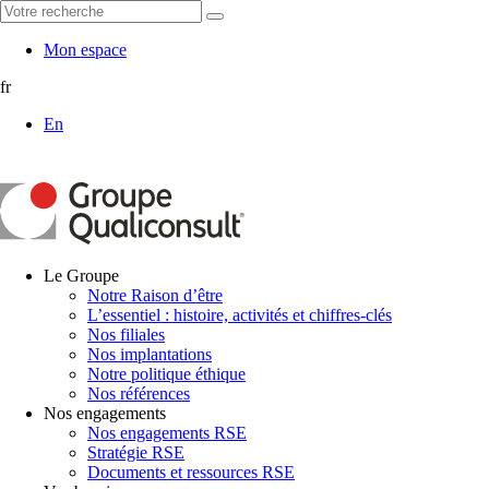
Mon espace
fr
En
Le Groupe
Notre Raison d’être
L’essentiel : histoire, activités et chiffres-clés
Nos filiales
Nos implantations
Notre politique éthique
Nos références
Nos engagements
Nos engagements RSE
Stratégie RSE
Documents et ressources RSE