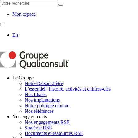
Mon espace
fr
En
Le Groupe
Notre Raison d’être
L’essentiel : histoire, activités et chiffres-clés
Nos filiales
Nos implantations
Notre politique éthique
Nos références
Nos engagements
Nos engagements RSE
Stratégie RSE
Documents et ressources RSE