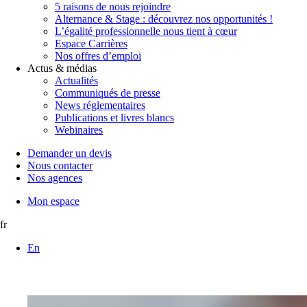
5 raisons de nous rejoindre
Alternance & Stage : découvrez nos opportunités !
L’égalité professionnelle nous tient à cœur
Espace Carrières
Nos offres d’emploi
Actus & médias
Actualités
Communiqués de presse
News réglementaires
Publications et livres blancs
Webinaires
Demander un devis
Nous contacter
Nos agences
Mon espace
fr
En