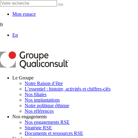
Mon espace
fr
En
Le Groupe
Notre Raison d’être
L’essentiel : histoire, activités et chiffres-clés
Nos filiales
Nos implantations
Notre politique éthique
Nos références
Nos engagements
Nos engagements RSE
Stratégie RSE
Documents et ressources RSE