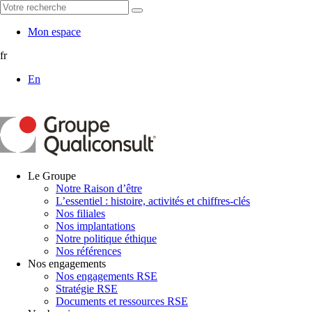
Mon espace
fr
En
Le Groupe
Notre Raison d’être
L’essentiel : histoire, activités et chiffres-clés
Nos filiales
Nos implantations
Notre politique éthique
Nos références
Nos engagements
Nos engagements RSE
Stratégie RSE
Documents et ressources RSE