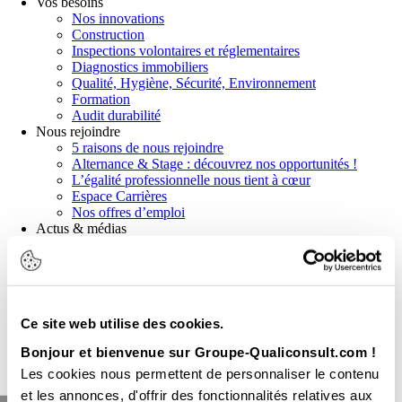
Vos besoins
Nos innovations
Construction
Inspections volontaires et réglementaires
Diagnostics immobiliers
Qualité, Hygiène, Sécurité, Environnement
Formation
Audit durabilité
Nous rejoindre
5 raisons de nous rejoindre
Alternance & Stage : découvrez nos opportunités !
L’égalité professionnelle nous tient à cœur
Espace Carrières
Nos offres d’emploi
Actus & médias
Actualités
Communiqués de presse
News réglementaires
Publications et livres blancs
Webinaires
Ce site web utilise des cookies.
Demander un devis
Bonjour et bienvenue sur Groupe-Qualiconsult.com !
Nous contacter
Nos agences
Les cookies nous permettent de personnaliser le contenu
et les annonces, d'offrir des fonctionnalités relatives aux