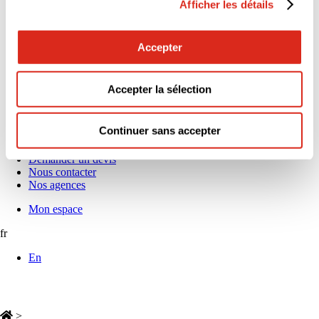
Afficher les détails
5 raisons de nous rejoindre
Alternance & Stage : découvrez nos opportunités !
L’égalité professionnelle nous tient à cœur
Espace Carrières
Accepter
Nos offres d’emploi
Actus & médias
Actualités
Accepter la sélection
Communiqués de presse
News réglementaires
Publications et livres blancs
Continuer sans accepter
Webinaires
Demander un devis
Nous contacter
Nos agences
Mon espace
fr
En
>