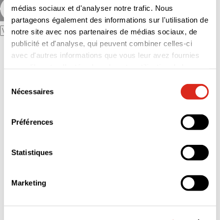
médias sociaux et d'analyser notre trafic. Nous
partageons également des informations sur l'utilisation de
notre site avec nos partenaires de médias sociaux, de
publicité et d'analyse, qui peuvent combiner celles-ci
Le Groupe
avec d'autres informations que vous leur avez fournies
Notre Raison d’être
L’essentiel : histoire, activités et chiffres-clés
ou qu'ils ont collectées lors de votre utilisation de leurs
Nos filiales
services.
Sélection
Nos implantations
Nécessaires
Notre politique éthique
du
Nos références
consentement
Nos engagements
Nos engagements RSE
Préférences
Stratégie RSE
Documents et ressources RSE
Vos besoins
Statistiques
Nos innovations
Construction
Inspections volontaires et réglementaires
Diagnostics immobiliers
Marketing
Qualité, Hygiène, Sécurité, Environnement
Formation
Audit durabilité
Nous rejoindre