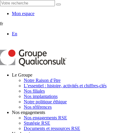
Mon espace
fr
En
Le Groupe
Notre Raison d’être
L’essentiel : histoire, activités et chiffres-clés
Nos filiales
Nos implantations
Notre politique éthique
Nos références
Nos engagements
Nos engagements RSE
Stratégie RSE
Documents et ressources RSE