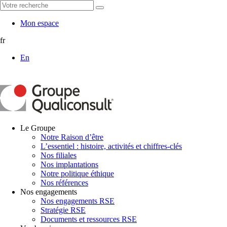
Mon espace
fr
En
Le Groupe
Notre Raison d’être
L’essentiel : histoire, activités et chiffres-clés
Nos filiales
Nos implantations
Notre politique éthique
Nos références
Nos engagements
Nos engagements RSE
Stratégie RSE
Documents et ressources RSE