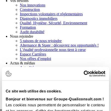
Vos besoins
Nos innovations
Construction
Inspections volontaires et réglementaires
Diagnostics immobiliers
Qualité, Hygiène, Sécurité, Environnement
Formation
Audit durabilité
Nous rejoindre
5 raisons de nous rejoindre
Alternance & Stage : découvrez nos opportunités !
L’égalité professionnelle nous tient à cœur
Espace Carrières
Nos offres d’emploi
Actus & médias
Actualités
Communiqués de presse
News réglementaires
Publications et livres blancs
Webinaires
Ce site web utilise des cookies.
Demander un devis
Nous contacter
Bonjour et bienvenue sur Groupe-Qualiconsult.com !
Nos agences
Les cookies nous permettent de personnaliser le contenu
et les annonces, d'offrir des fonctionnalités relatives aux