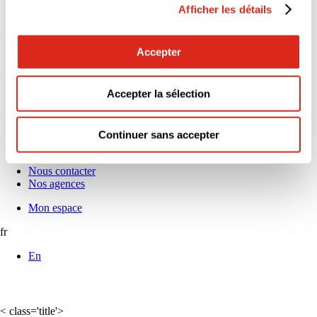
5 raisons de nous rejoindre
Afficher les détails
Alternance & Stage : découvrez nos opportunités !
L’égalité professionnelle nous tient à cœur
Espace Carrières
Accepter
Nos offres d’emploi
Actus & médias
Actualités
Accepter la sélection
Communiqués de presse
News réglementaires
Publications et livres blancs
Webinaires
Continuer sans accepter
Demander un devis
Nous contacter
Nos agences
Mon espace
fr
En
< class='title'>