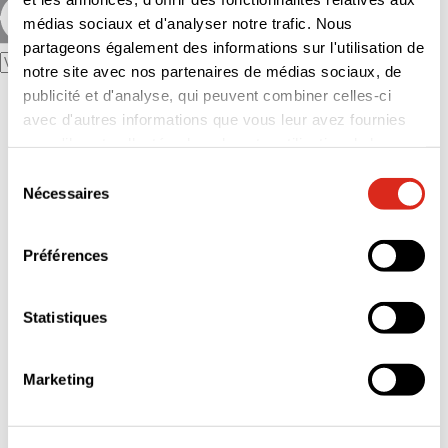
médias sociaux et d'analyser notre trafic. Nous
partageons également des informations sur l'utilisation de
notre site avec nos partenaires de médias sociaux, de
publicité et d'analyse, qui peuvent combiner celles-ci
Le Groupe
Notre Raison d’être
avec d'autres informations que vous leur avez fournies
L’essentiel : histoire, activités et chiffres-clés
ou qu'ils ont collectées lors de votre utilisation de leurs
Nos filiales
services.
Nos implantations
Sélection
Notre politique éthique
Nécessaires
du
Nos références
consentement
Nos engagements
Nos engagements RSE
Préférences
Stratégie RSE
Documents et ressources RSE
Vos besoins
Nos innovations
Statistiques
Construction
Inspections volontaires et réglementaires
Diagnostics immobiliers
Marketing
Qualité, Hygiène, Sécurité, Environnement
Formation
Audit durabilité
Nous rejoindre