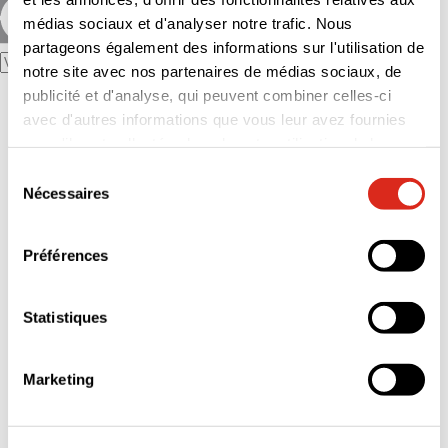
médias sociaux et d'analyser notre trafic. Nous
partageons également des informations sur l'utilisation de
notre site avec nos partenaires de médias sociaux, de
publicité et d'analyse, qui peuvent combiner celles-ci
Le Groupe
Notre Raison d’être
avec d'autres informations que vous leur avez fournies
L’essentiel : histoire, activités et chiffres-clés
ou qu'ils ont collectées lors de votre utilisation de leurs
Nos filiales
services.
Nos implantations
Sélection
Notre politique éthique
Nécessaires
du
Nos références
consentement
Nos engagements
Nos engagements RSE
Préférences
Stratégie RSE
Documents et ressources RSE
Vos besoins
Nos innovations
Statistiques
Construction
Inspections volontaires et réglementaires
Diagnostics immobiliers
Marketing
Qualité, Hygiène, Sécurité, Environnement
Formation
Audit durabilité
Nous rejoindre