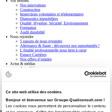
Vos besoins
Nos innovations
Construction
Inspections volontaires et réglementaires
Diagnostics immobiliers
Qualité, Hygiène, Sécurité, Environnement
Formation
Audit durabilité
Nous rejoindre
5 raisons de nous rejoindre
Alternance & Stage : découvrez nos opportunités !
L’égalité professionnelle nous tient à cœur
Espace Carrières
Nos offres d’emploi
Actus & médias
Actualités
Communiqués de presse
News réglementaires
Publications et livres blancs
Webinaires
Ce site web utilise des cookies.
Demander un devis
Nous contacter
Bonjour et bienvenue sur Groupe-Qualiconsult.com !
Nos agences
Les cookies nous permettent de personnaliser le contenu
et les annonces, d'offrir des fonctionnalités relatives aux