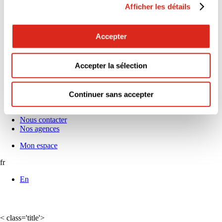
5 raisons de nous rejoindre
Afficher les détails
Alternance & Stage : découvrez nos opportunités !
L’égalité professionnelle nous tient à cœur
Espace Carrières
Accepter
Nos offres d’emploi
Actus & médias
Actualités
Accepter la sélection
Communiqués de presse
News réglementaires
Publications et livres blancs
Webinaires
Continuer sans accepter
Demander un devis
Nous contacter
Nos agences
Mon espace
fr
En
< class='title'>