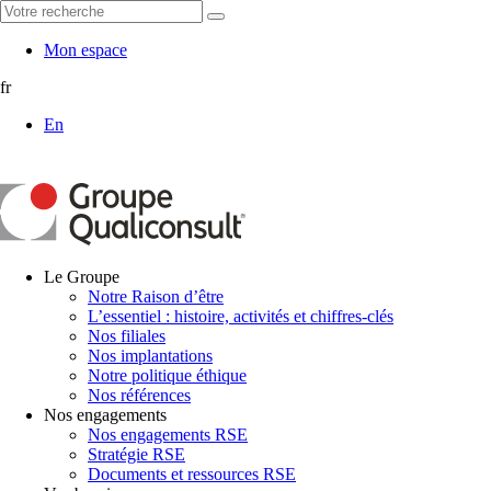
Mon espace
fr
En
Le Groupe
Notre Raison d’être
L’essentiel : histoire, activités et chiffres-clés
Nos filiales
Nos implantations
Notre politique éthique
Nos références
Nos engagements
Nos engagements RSE
Stratégie RSE
Documents et ressources RSE