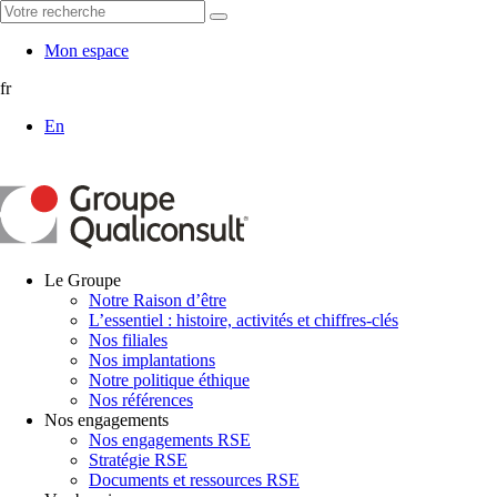
Mon espace
fr
En
Le Groupe
Notre Raison d’être
L’essentiel : histoire, activités et chiffres-clés
Nos filiales
Nos implantations
Notre politique éthique
Nos références
Nos engagements
Nos engagements RSE
Stratégie RSE
Documents et ressources RSE