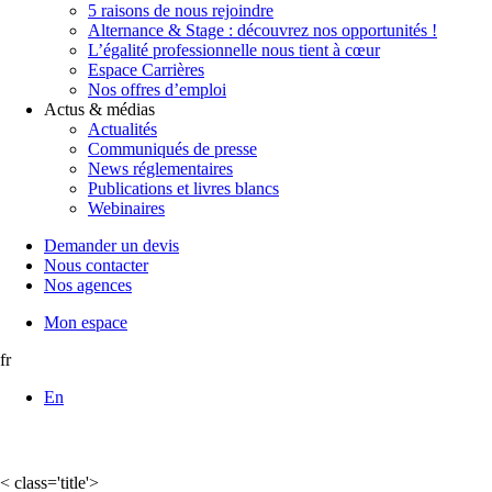
5 raisons de nous rejoindre
Alternance & Stage : découvrez nos opportunités !
L’égalité professionnelle nous tient à cœur
Espace Carrières
Nos offres d’emploi
Actus & médias
Actualités
Communiqués de presse
News réglementaires
Publications et livres blancs
Webinaires
Demander un devis
Nous contacter
Nos agences
Mon espace
fr
En
< class='title'>