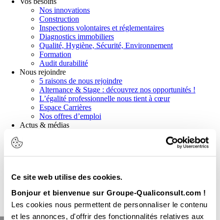
Vos besoins
Nos innovations
Construction
Inspections volontaires et réglementaires
Diagnostics immobiliers
Qualité, Hygiène, Sécurité, Environnement
Formation
Audit durabilité
Nous rejoindre
5 raisons de nous rejoindre
Alternance & Stage : découvrez nos opportunités !
L’égalité professionnelle nous tient à cœur
Espace Carrières
Nos offres d’emploi
Actus & médias
Actualités
Communiqués de presse
News réglementaires
Publications et livres blancs
Webinaires
Ce site web utilise des cookies.
Demander un devis
Bonjour et bienvenue sur Groupe-Qualiconsult.com !
Nous contacter
Nos agences
Les cookies nous permettent de personnaliser le contenu
et les annonces, d'offrir des fonctionnalités relatives aux