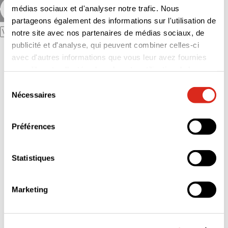
médias sociaux et d'analyser notre trafic. Nous
partageons également des informations sur l'utilisation de
notre site avec nos partenaires de médias sociaux, de
publicité et d'analyse, qui peuvent combiner celles-ci
Le Groupe
avec d'autres informations que vous leur avez fournies
Notre Raison d’être
L’essentiel : histoire, activités et chiffres-clés
ou qu'ils ont collectées lors de votre utilisation de leurs
Nos filiales
services.
Sélection
Nos implantations
Nécessaires
Notre politique éthique
du
Nos références
consentement
Nos engagements
Nos engagements RSE
Préférences
Stratégie RSE
Documents et ressources RSE
Vos besoins
Statistiques
Nos innovations
Construction
Inspections volontaires et réglementaires
Diagnostics immobiliers
Marketing
Qualité, Hygiène, Sécurité, Environnement
Formation
Audit durabilité
Nous rejoindre