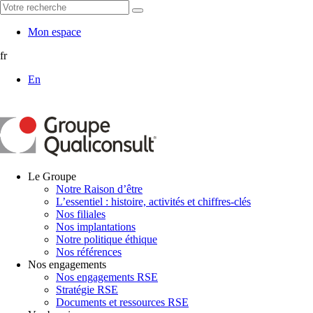
Mon espace
fr
En
Le Groupe
Notre Raison d’être
L’essentiel : histoire, activités et chiffres-clés
Nos filiales
Nos implantations
Notre politique éthique
Nos références
Nos engagements
Nos engagements RSE
Stratégie RSE
Documents et ressources RSE