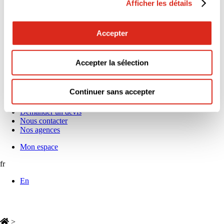
Afficher les détails
5 raisons de nous rejoindre
Alternance & Stage : découvrez nos opportunités !
L’égalité professionnelle nous tient à cœur
Espace Carrières
Accepter
Nos offres d’emploi
Actus & médias
Actualités
Accepter la sélection
Communiqués de presse
News réglementaires
Publications et livres blancs
Continuer sans accepter
Webinaires
Demander un devis
Nous contacter
Nos agences
Mon espace
fr
En
>