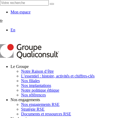
Mon espace
fr
En
Le Groupe
Notre Raison d’être
L’essentiel : histoire, activités et chiffres-clés
Nos filiales
Nos implantations
Notre politique éthique
Nos références
Nos engagements
Nos engagements RSE
Stratégie RSE
Documents et ressources RSE