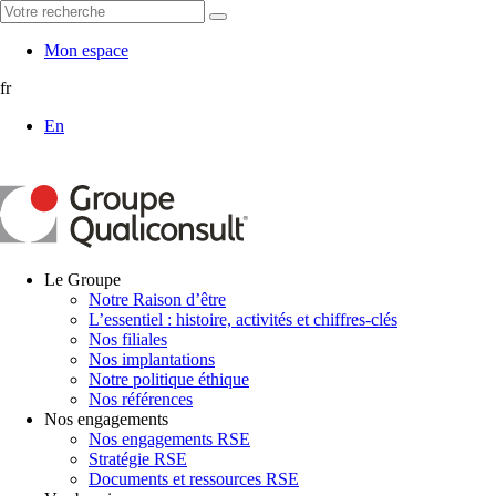
Mon espace
fr
En
Le Groupe
Notre Raison d’être
L’essentiel : histoire, activités et chiffres-clés
Nos filiales
Nos implantations
Notre politique éthique
Nos références
Nos engagements
Nos engagements RSE
Stratégie RSE
Documents et ressources RSE