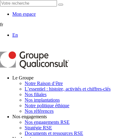
Mon espace
fr
En
Le Groupe
Notre Raison d’être
L’essentiel : histoire, activités et chiffres-clés
Nos filiales
Nos implantations
Notre politique éthique
Nos références
Nos engagements
Nos engagements RSE
Stratégie RSE
Documents et ressources RSE