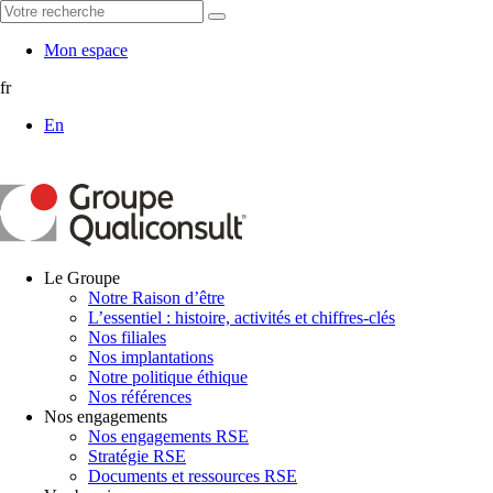
Mon espace
fr
En
Le Groupe
Notre Raison d’être
L’essentiel : histoire, activités et chiffres-clés
Nos filiales
Nos implantations
Notre politique éthique
Nos références
Nos engagements
Nos engagements RSE
Stratégie RSE
Documents et ressources RSE