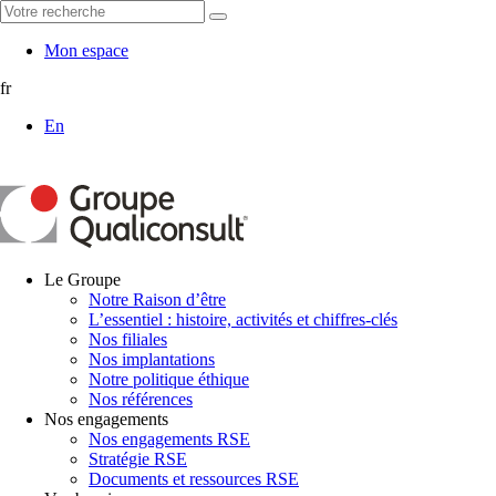
Mon espace
fr
En
Le Groupe
Notre Raison d’être
L’essentiel : histoire, activités et chiffres-clés
Nos filiales
Nos implantations
Notre politique éthique
Nos références
Nos engagements
Nos engagements RSE
Stratégie RSE
Documents et ressources RSE