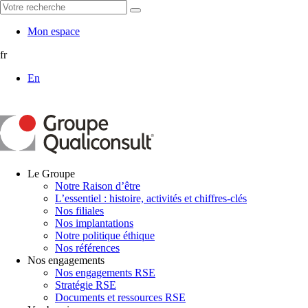
Mon espace
fr
En
Le Groupe
Notre Raison d’être
L’essentiel : histoire, activités et chiffres-clés
Nos filiales
Nos implantations
Notre politique éthique
Nos références
Nos engagements
Nos engagements RSE
Stratégie RSE
Documents et ressources RSE