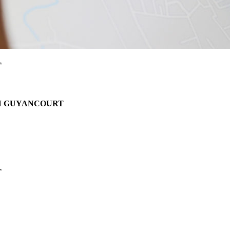
T
N GUYANCOURT
T