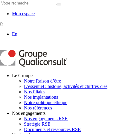
Mon espace
fr
En
Le Groupe
Notre Raison d’être
L’essentiel : histoire, activités et chiffres-clés
Nos filiales
Nos implantations
Notre politique éthique
Nos références
Nos engagements
Nos engagements RSE
Stratégie RSE
Documents et ressources RSE