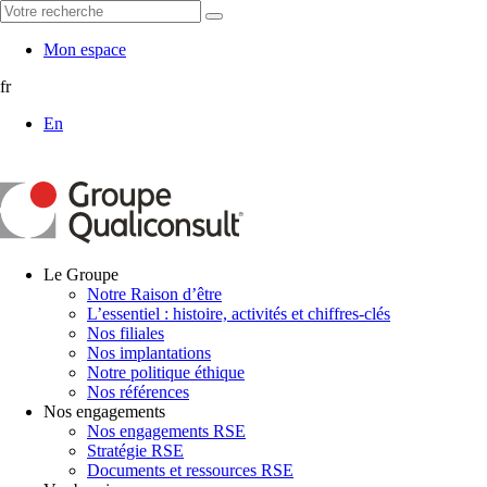
Mon espace
fr
En
Le Groupe
Notre Raison d’être
L’essentiel : histoire, activités et chiffres-clés
Nos filiales
Nos implantations
Notre politique éthique
Nos références
Nos engagements
Nos engagements RSE
Stratégie RSE
Documents et ressources RSE