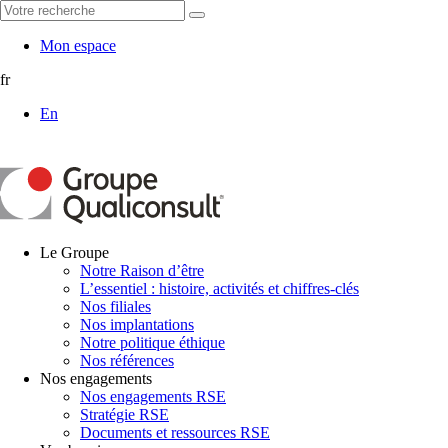
Mon espace
fr
En
Le Groupe
Notre Raison d’être
L’essentiel : histoire, activités et chiffres-clés
Nos filiales
Nos implantations
Notre politique éthique
Nos références
Nos engagements
Nos engagements RSE
Stratégie RSE
Documents et ressources RSE