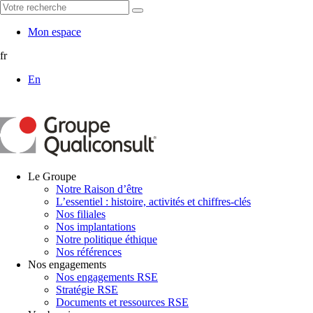
Mon espace
fr
En
Le Groupe
Notre Raison d’être
L’essentiel : histoire, activités et chiffres-clés
Nos filiales
Nos implantations
Notre politique éthique
Nos références
Nos engagements
Nos engagements RSE
Stratégie RSE
Documents et ressources RSE