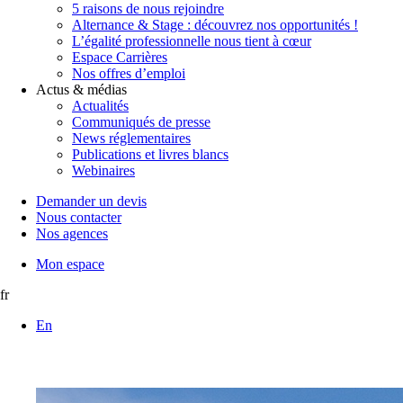
5 raisons de nous rejoindre
Alternance & Stage : découvrez nos opportunités !
L’égalité professionnelle nous tient à cœur
Espace Carrières
Nos offres d’emploi
Actus & médias
Actualités
Communiqués de presse
News réglementaires
Publications et livres blancs
Webinaires
Demander un devis
Nous contacter
Nos agences
Mon espace
fr
En