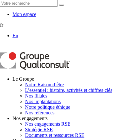
Mon espace
fr
En
Le Groupe
Notre Raison d’être
L’essentiel : histoire, activités et chiffres-clés
Nos filiales
Nos implantations
Notre politique éthique
Nos références
Nos engagements
Nos engagements RSE
Stratégie RSE
Documents et ressources RSE