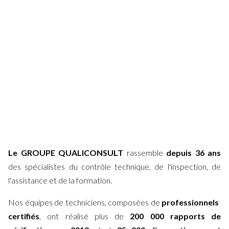
Mesures d'empoussièrement amiante,
retrait du plomb
contrôle visuel après travaux
Assiste les Maîtres d'Ouvrage sur leurs
opérations de désamiantage et de retrait
du plomb
Le GROUPE QUALICONSULT
rassemble
depuis 36 ans
des spécialistes du contrôle technique, de l'inspection, de
l'assistance et de la formation.
Nos équipes de techniciens, composées de
professionnels ​
certifiés
, ont réalisé plus de
200 000 rapports de