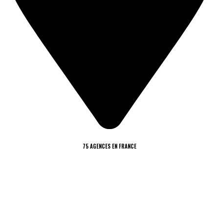
75 AGENCES EN FRANCE
​VOUS AVEZ BESOIN D'UN REPÉRAGE DU RISQUE AMIANTE
ET/OU DU RISQUE PLOMB ?
CONTACTEZ-NOUS : NOS SPÉCIALISTES VOUS RÉPONDENT SOUS