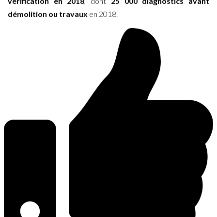
vérification en 2018
​, dont
25 000 diagnostics avant
démolition ou travaux
en 2018.