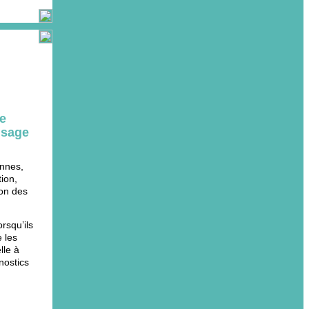
ce
usage
onnes,
ion,
ion des
rsqu’ils
 les
lle à
nostics