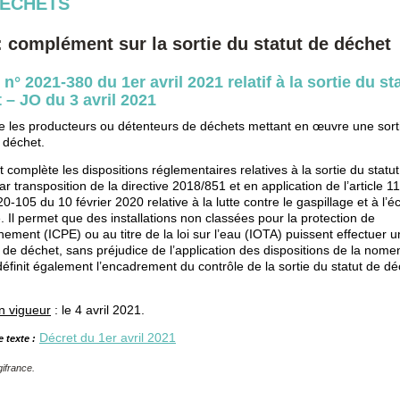
ÉCHETS
: complément sur la sortie du statut de déchet
 n° 2021-380 du 1er avril 2021 relatif à la sortie du st
 – JO du 3 avril 2021
 les producteurs ou détenteurs de déchets mettant en œuvre une sort
e déchet.
 complète les dispositions réglementaires relatives à la sortie du statu
r transposition de la directive 2018/851 et en application de l’article 1
20-105 du 10 février 2020 relative à la lutte contre le gaspillage et à l’
e. Il permet que des installations non classées pour la protection de
nement (ICPE) ou au titre de la loi sur l’eau (IOTA) puissent effectuer u
t de déchet, sans préjudice de l’application des dispositions de la nome
 définit également l’encadrement du contrôle de la sortie du statut de d
n vigueur
: le 4 avril 2021.
Décret du 1er avril 2021
e texte :
ifrance.