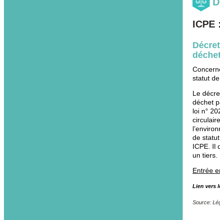
D
ICPE 
Décret
déchet
Concerne
statut d
Le décret
déchet pa
loi n° 20
circulair
l’environ
de statu
ICPE. Il
un tiers.
Entrée e
Lien vers l
Source: Lég