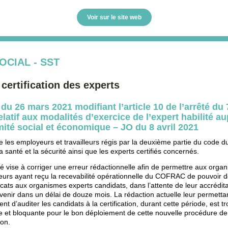
Voir sur le site web
OCIAL - SST
 certification des experts
 du 26 mars 2021 modifiant l’article 10 de l’arrêté du 
elatif aux modalités d’exercice de l’expert habilité a
ité social et économique – JO du 8 avril 2021
 les employeurs et travailleurs régis par la deuxième partie du code du
 la santé et la sécurité ainsi que les experts certifiés concernés.
té vise à corriger une erreur rédactionnelle afin de permettre aux orga
ateurs ayant reçu la recevabilité opérationnelle du COFRAC de pouvoir d
ficats aux organismes experts candidats, dans l’attente de leur accrédita
ervenir dans un délai de douze mois. La rédaction actuelle leur permetta
t d’auditer les candidats à la certification, durant cette période, est tr
ive et bloquante pour le bon déploiement de cette nouvelle procédure de
ion.