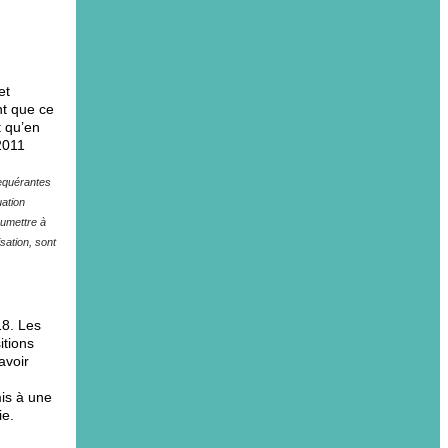
et
nt que ce
t qu’en
2011
requérantes
uation
oumettre à
sation, sont
18. Les
itions
avoir
mis à une
ie.