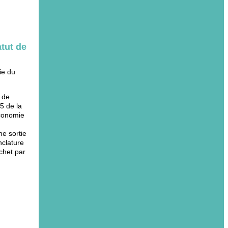
atut de
ie du
t de
15 de la
économie
ne sortie
nclature
échet par