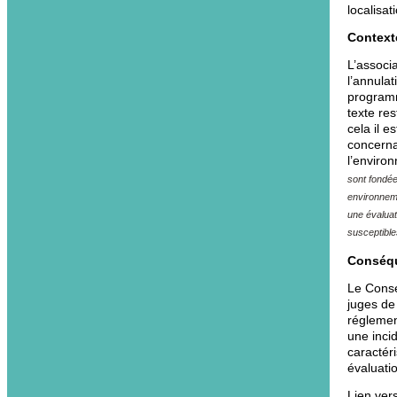
localisa
Context
L’associ
l’annulat
programm
texte re
cela il 
concernan
l’enviro
sont fondée
environneme
une évaluat
susceptible
Conséq
Le Conse
juges de 
réglement
une inci
caractér
évaluati
Lien vers