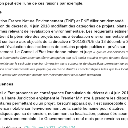
tion peut être l’une de ces raisons par exemple.
e
ation France Nature Environnement (FNE) et FNE Allier ont demandé
ion du décret du 4 juin 2018 modifiant des catégories de projets, plans 
es relevant de l’évaluation environnementale. Les requérants estime
streint le périmètre des projets soumis à évaluation environnementale e
est contraire aux objectifs de la directive n°2011/92/UE du 13 décembre 
t l’évaluation des incidences de certains projets publics et privés sur
nnement. Le Conseil d’Etat leur donne raison et juge «
que les associations 
s à demander l’annulation du décret attaqué en tant qu’il exclut certains projets de toute éval
ntale sur le seul critère de leur dimension, sans comporter de dispositions permettant de s
ion environnementale des projets qui, en raison d’autres caractéristiques telles que leur locali
« .
s d’avoir une incidence notable sur l’environnement ou la santé humaine
uences
il d’Etat prononce en conséquence l’annulation du décret du 4 juin 20
la Haute Juridiction enjoignent le Premier Ministre à prendre les dispos
aires permettant qu’un projet, lorsqu’il apparaît qu’il est susceptible d’
dence notable sur l’environnement ou la santé humaine pour d’autres
istiques que sa dimension, notamment sa localisation, puisse être sou
on environnementale. Le Gouvernement a neuf mois pour revoir sa cop
 la décision
:
CE, 15 avril 2021, n°425424