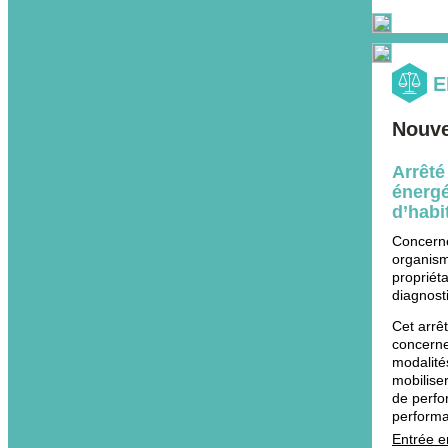
E
Nouve
Arrêté
énergé
d’habi
Concerne
organism
propriét
diagnost
Cet arrê
concerne
modalité
mobilise
de perfo
performa
Entrée e