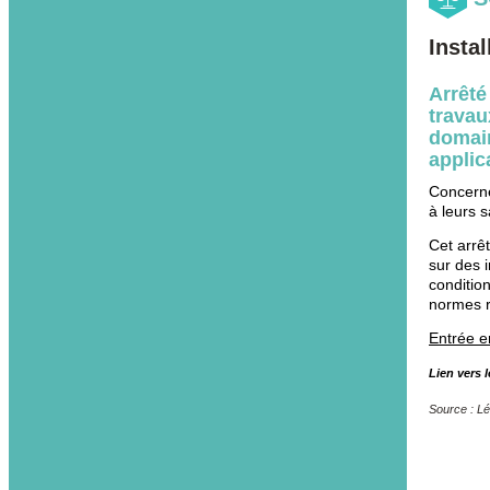
Insta
Arrêté
travau
domain
applic
Concerne
à leurs 
Cet arrêt
sur des i
condition
normes r
Entrée e
Lien vers l
Source : Lé