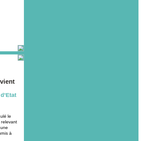
vient
d’Etat
ulé le
 relevant
r une
umis à