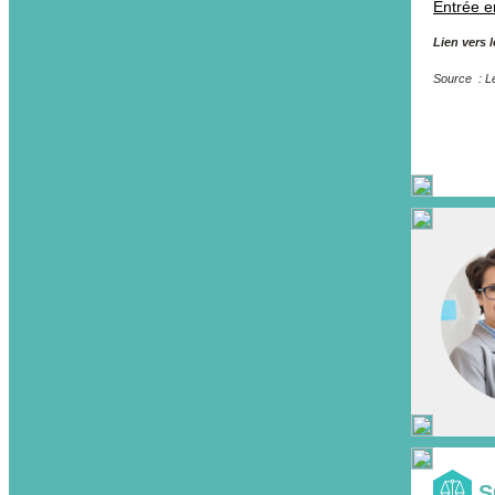
Entrée e
Lien vers l
Source : Lé
S