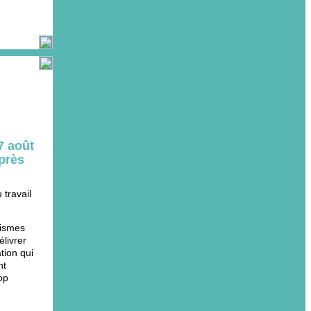
7 août
uprès
 travail
nismes
élivrer
tion qui
nt
op