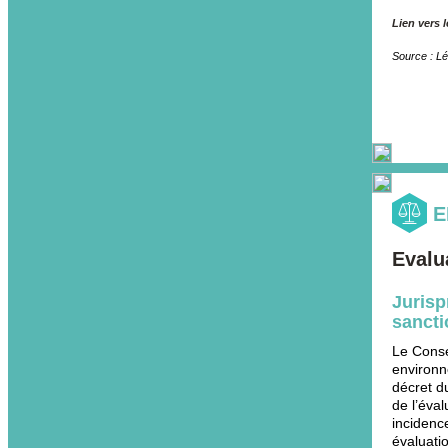
Lien vers l
Source : Lé
E
Evalu
Jurisp
sanct
Le Conse
environn
décret d
de l’éva
incidenc
évaluati