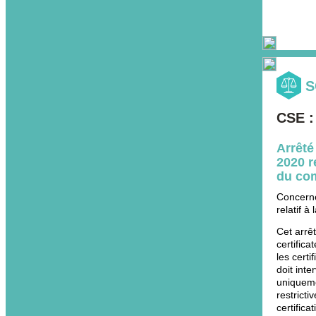
S
CSE :
Arrêté
2020 r
du com
Concerne
relatif à
Cet arrê
certific
les certi
doit int
uniquemen
restrict
certificat