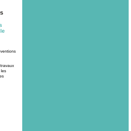
ns
s
le
rventions
 travaux
 les
des