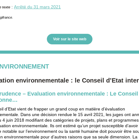
:
Arrêté du 31 mars 2021
e texte
gifrance.
Voir sur le site web
NVIRONNEMENT
ation environnementale : le Conseil d’Etat inter
rudence – Evaluation environnementale : Le Conseil 
ionne…
il d’Etat vient de frapper un grand coup en matière d’évaluation
ementale. Dans une décision rendue le 15 avril 2021, les juges ont ann
u 4 juin 2018 modifiant des catégories de projets, plans et programmes
luation environnementale. Ils ont estimé qu’un projet susceptible d’avoi
e notable sur l’environnement ou la santé humaine doit pouvoir être so
on environnementale pour d’autres raisons que sa seule dimension. La